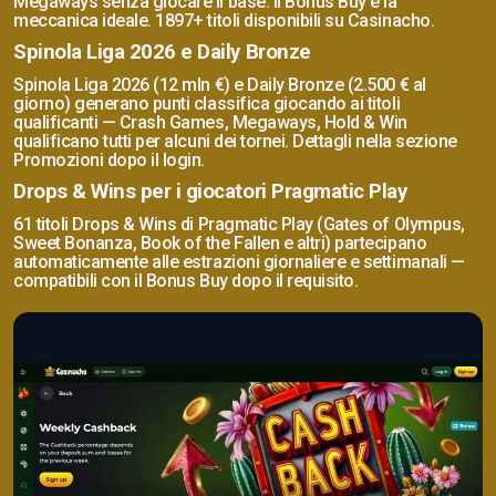
Megaways senza giocare il base: il Bonus Buy è la
meccanica ideale. 1897+ titoli disponibili su Casinacho.
Spinola Liga 2026 e Daily Bronze
Spinola Liga 2026 (12 mln €) e Daily Bronze (2.500 € al
giorno) generano punti classifica giocando ai titoli
qualificanti — Crash Games, Megaways, Hold & Win
qualificano tutti per alcuni dei tornei. Dettagli nella sezione
Promozioni dopo il login.
Drops & Wins per i giocatori Pragmatic Play
61 titoli Drops & Wins di Pragmatic Play (Gates of Olympus,
Sweet Bonanza, Book of the Fallen e altri) partecipano
automaticamente alle estrazioni giornaliere e settimanali —
compatibili con il Bonus Buy dopo il requisito.