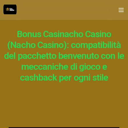
Bonus Casinacho Casino
(Nacho Casino): compatibilità
del pacchetto benvenuto con le
meccaniche di gioco e
cashback per ogni stile